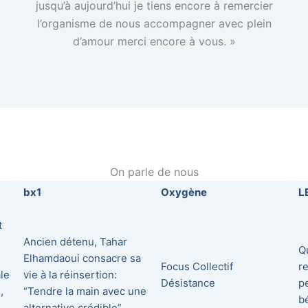
jusqu’à aujourd’hui je tiens encore à remercier
l’organisme de nous accompagner avec plein
d’amour merci encore à vous. »
On parle de nous
bx1
Oxygène
L
t
Ancien détenu, Tahar
Qu
Elhamdaoui consacre sa
Focus Collectif
r
le
vie à la réinsertion:
Désistance
p
,
“Tendre la main avec une
b
alternative crédible”