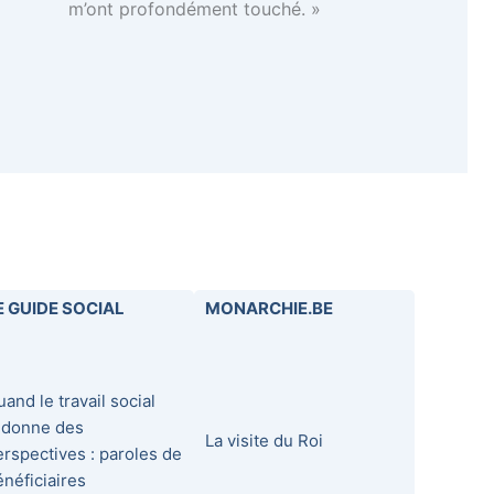
m’ont profondément touché. »
E GUIDE SOCIAL
MONARCHIE.BE
and le travail social
edonne des
La visite du Roi
erspectives : paroles de
énéficiaires