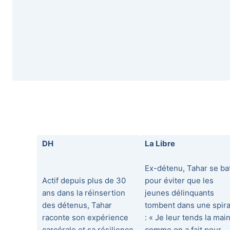
DH
La Libre
Ex-détenu, Tahar se ba
Actif depuis plus de 30
pour éviter que les
ans dans la réinsertion
jeunes délinquants
des détenus, Tahar
tombent dans une spira
raconte son expérience
: « Je leur tends la main
carcérale et sa résilience
comme on a fait pour